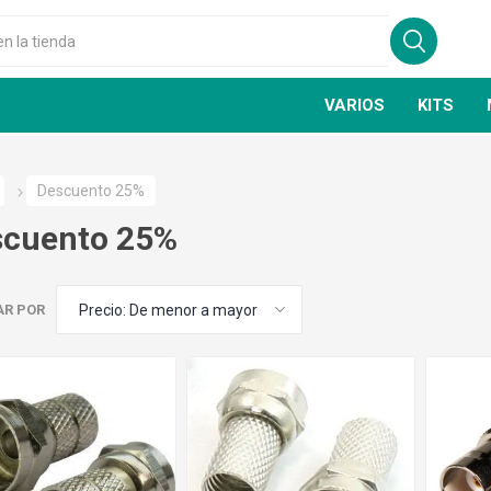
VARIOS
KITS
Descuento 25%
scuento 25%
AR POR
GSN
FIRE CLASS