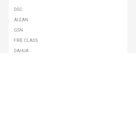
DSC
ALEAN
GSN
FIRE CLASS
DAHUA
SIEMENS
VER TODAS
Etiquetas populares
full color