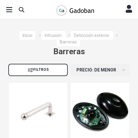
Inicio
Intrusión
Detección exterior
Barreras
Barreras
FILTROS