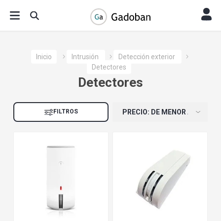
Inicio
Intrusión
Detección exterior
Detectores
Detectores
FILTROS