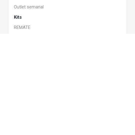
Outlet semanal
Kits
REMATE
Descargas
Marcas
DSC
ALEAN
GSN
FIRE CLASS
DAHUA
SIEMENS