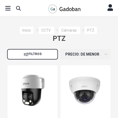
Inicio
CCTV
Cámaras
PTZ
PTZ
FILTROS