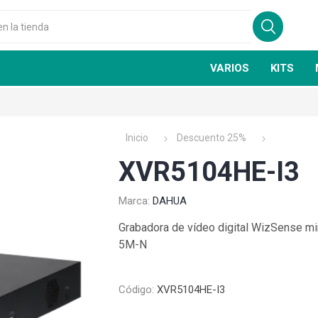
VARIOS
KITS
Inicio
Descuento 25%
XVR5104HE-I3
Marca:
DAHUA
GSN
FIRE CLASS
Grabadora de vídeo digital WizSense min
5M-N
Código:
XVR5104HE-I3