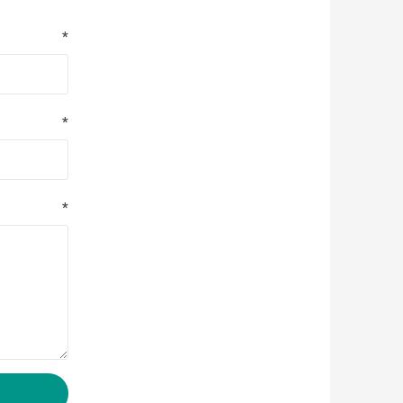
*
*
*