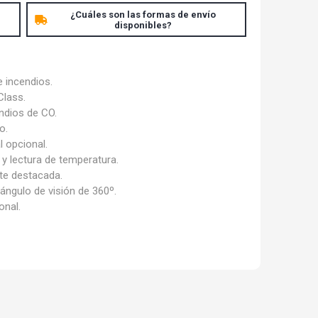
¿Cuáles son las formas de envío
disponibles?
 incendios.
Class.
ndios de CO.
o.
l opcional.
 y lectura de temperatura.
te destacada.
ngulo de visión de 360º.
onal.