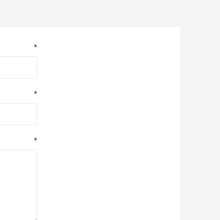
*
*
*