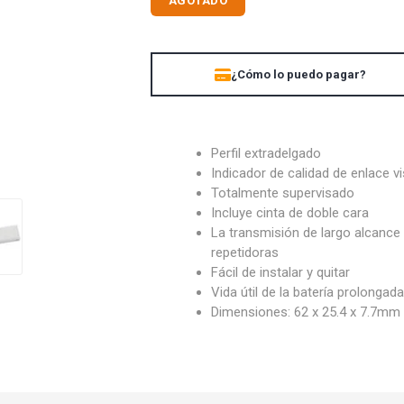
AGOTADO
UBIQUITI
ZK TEKO
¿Cómo lo puedo pagar?
Perfil extradelgado
Indicador de calidad de enlace vi
Totalmente supervisado
Incluye cinta de doble cara
La transmisión de largo alcance 
repetidoras
Fácil de instalar y quitar
Vida útil de la batería prolongad
Dimensiones: 62 x 25.4 x 7.7mm (2