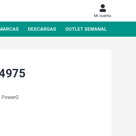
Mi cuenta
MARCAS
DESCARGAS
OUTLET SEMANAL
4975
DAHUA
SIEMENS
co PowerG