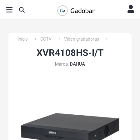
Inicio
CCTV
Video grabadoras
XVR4108HS-I/T
Marca:
DAHUA