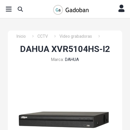
Inicio
CCTV
Video grabadoras
DAHUA XVR5104HS-I2
Marca:
DAHUA