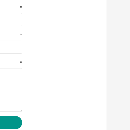
*
*
*