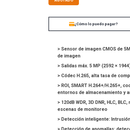
AGOTADO
UBIQUITI
ZK TEKO
¿Cómo lo puedo pagar?
> Sensor de imagen CMOS de 5MP, 
de imagen
> Salidas máx. 5 MP (2592 × 1944
> Códec H.265, alta tasa de compr
> ROI, SMART H.264+/H.265+, codif
entornos de almacenamiento y a
> 120dB WDR, 3D DNR, HLC, BLC, m
escenas de monitoreo
> Detección inteligente: Intrusi
> Detección de anomalías: detec